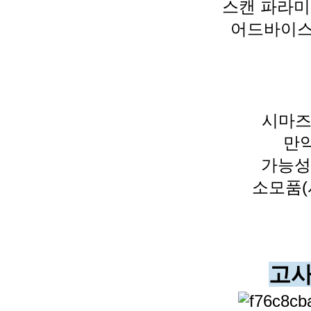
스캔 파라미
어드바이스
시마즈
만
가능성
​소모품(
고사