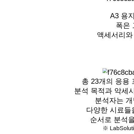
A3 용
폭은
액세서리
총 23개의 응용
분석 목적과 악세
분석자는 개
다양한
시료들
순서로
분석
※ LabSol