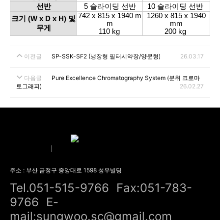
선반
5 슬라이딩 선반
10 슬라이딩 선반
742 x 815 x 1940 m
1260 x 815 x 1940
크기 (W x D x H) 및
m
mm
무게
110 kg​
200 kg
이전글
SP-SSK-SF2 (냉장형 필터시약장/양문형)
26.03.17
다음글
Pure Excellence Chromatography System (분취 크로마
토그래피)
26.02.27
회사소개
오시는 길
주소 : 부산 금정구 중앙대로 1598 성우빌딩
Tel.051-515-9766
Fax:051-783-
9766
E-
mail:sungwoo.sc@gmail.com