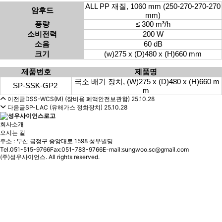
ALL PP 재질, 1060 mm (250-270-270-270
암후드
mm)
풍량
≤ 300 m³/h
소비전력
200 W
소음
60 dB
크기
(w)275 x (D)480 x (H)660 mm
제품번호
제품명
국소 배기 장치, (W)275 x (D)480 x (H)660 m
SP-SSK-GP2
m
이전글
DSS-WCS(M) (장비용 폐액안전보관함)
25.10.28
다음글
SP-LAC (유해가스 정화장치)
25.10.28
회사소개
오시는 길
주소 : 부산 금정구 중앙대로 1598 성우빌딩
Tel.051-515-9766
Fax:051-783-9766
E-mail:sungwoo.sc@gmail.com
(주)성우사이언스. All rights reserved.