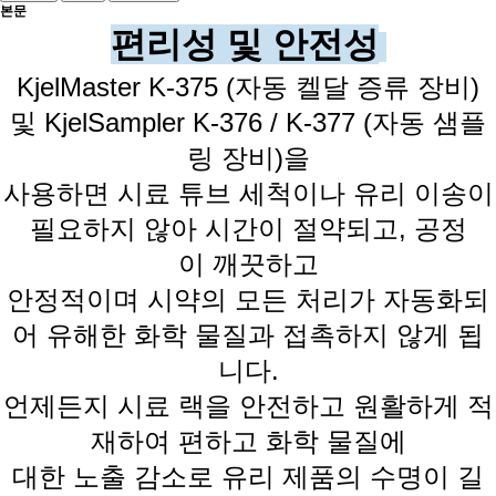
본문
편리성 및 안전성
KjelMaster K-375 (자동 켈달 증류 장비)
및 KjelSampler K-376 / K-377 (자동 샘플
링 장비)을
사용하면 시료 튜브 세척이나 유리 이송이
필요하지 않아 시간이 절약되고, 공정
이
깨끗하고
안정적이며
시약의 모든 처리가 자동화되
어 유해한 화학 물질과 접촉하지 않게 됩
니다.
언제든지 시료 랙을 안전하고 원활하게 적
재하여 편하고 화학
물질에
대한 노출 감소로
유리 제품의 수명이 길